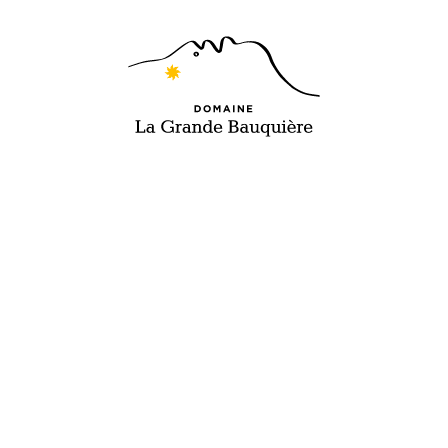
FR
EN
< Retour vers nos vins