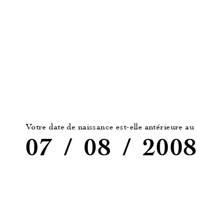
Attaque en bouche franche, agréable et ronde,
tempérée par une belle vivacité qui renforce une
finale sur des notes anisées et citronnées.
Conseil de service
Croquant et gouleyant, à boire dès à présent, un
vin plaisant de tous les instants. Idéal à l’apéritif, il
Votre date de naissance est-elle antérieure au
accompagnera également vos entrées, de la
07
/
08
/
2008
charcuterie ou un beau plateau de fruits de mer. Un
blanc typé Provence, fruité et anisé, joué sur le
registre 100% Rolle : belle rondeur
méditerranéenne vivifiée par une agréable
fraicheur, complice de tous vos moments de
partage.
Température de service idéale : 12°C.