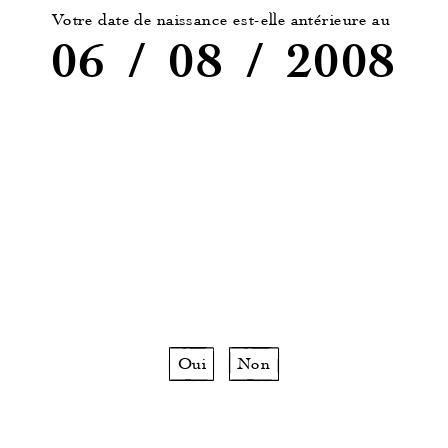
Fiche technique
Votre date de naissance est-elle antérieure au
06
/
08
/
2008
CÉPAGES
Grenache (40%), Cinsault (50%), et Syrah (10%).
TERROIR
Sols profonds formés de calcaire et de grès
argileux, d’alluvions anciennes avec des cailloutis,
propice à l’élaboration de grands vins.
VENDANGES
De nuit pour préserver les arômes primaires du
cépage.
VINIFICATION
Les jus sont protégés de l’oxydation dès le départ
Oui
Non
puis pressurage pneumatique avec inertage.
Sélection des jus de presse et débourbage à froid
pendant 48h.
Fermentation alcoolique sous température